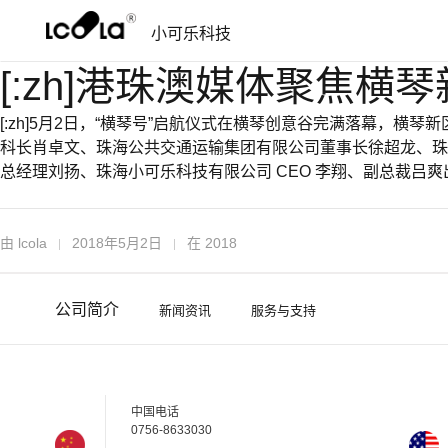
跳
跳
小可乐科技
过
到
导
内
[:zh]港珠澳媒体聚焦横
航
容
[:zh]5月2日，“横琴号”启航仪式在横琴创意谷完满落幕
科长肖卓文、珠海公共交通运输集团有限公司董事长徐超龙、珠
总经理刘扬、珠海小可乐科技有限公司 CEO 李翔、副总裁吕爽出
由
lcola
2018年5月2日
在
2018
公司简介
新闻资讯
服务与支持
中国电话
0756-8633030