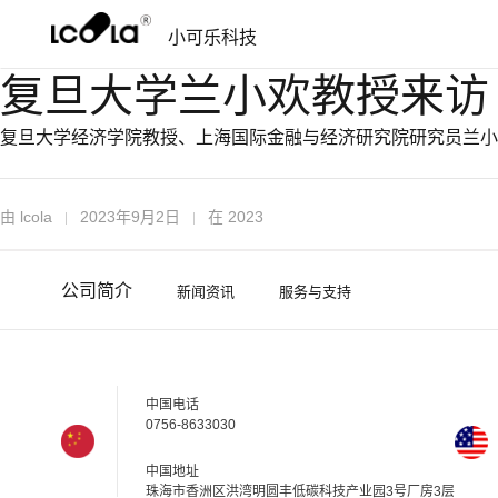
跳
跳
小可乐科技
过
到
导
内
复旦大学兰小欢教授来访
航
容
复旦大学经济学院教授、上海国际金融与经济研究院研究员兰小
由
lcola
2023年9月2日
在
2023
公司简介
新闻资讯
服务与支持
中国电话
0756-8633030
中国地址
珠海市香洲区洪湾明圆丰低碳科技产业园3号厂房3层