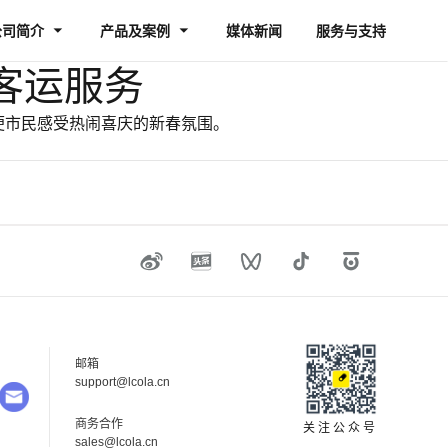
公司简介
产品及案例
媒体新闻
服务与支持
客运服务
便市民感受热闹喜庆的新春氛围。
邮箱
su
pp
ort
@lc
ola.cn
商务合作
关注公众号
sal
es@
lco
la.
cn