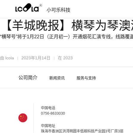
跳
跳
小可乐科技
过
到
导
内
【羊城晚报】横琴为琴澳
航
容
“横琴号”将于1月22日（正月初一）开通烟花汇演专线，线路
由
lcola
2023年1月14日
在
2023
公司简介
新闻资讯
服务与支持
中国电话
0756-8633030
中国地址
珠海市香洲区洪湾明圆丰低碳科技产业园3号厂房3层