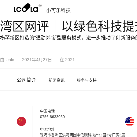
跳
跳
小可乐科技
过
到
导
内
湾区网评｜以绿色科技提
航
容
横琴新区打造的“通勤券”新型服务模式，进一步推动了创新服
由
lcola
2021年4月27日
在
2021
公司简介
新闻资讯
服务与支持
中国电话
0756-8633030
中国地址
珠海市香洲区洪湾明圆丰低碳科技产业园3号厂房3层