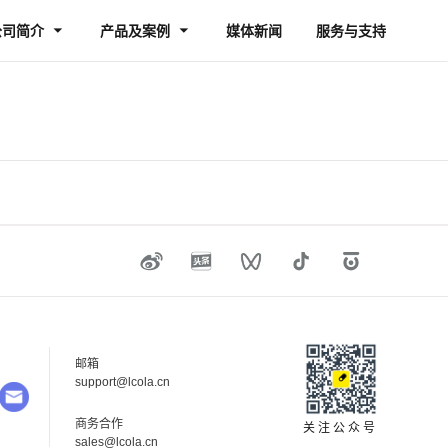
公司简介
产品及案例
媒体新闻
服务与支持
邮箱
su
pp
ort
@lc
ola.cn
商务合作
关注公众号
sal
es@
lco
la.
cn