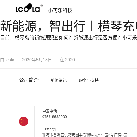
跳
跳
小可乐科技
过
到
导
内
新能源，智出行︱横琴充
航
容
目前，横琴岛的新能源配套如何？新能源出行是否方便？小可乐
由
lcola
2020年5月18日
在
2020
公司简介
新闻资讯
服务与支持
中国电话
0756-8633030
中国地址
珠海市香洲区洪湾明圆丰低碳科技产业园3号厂房3层