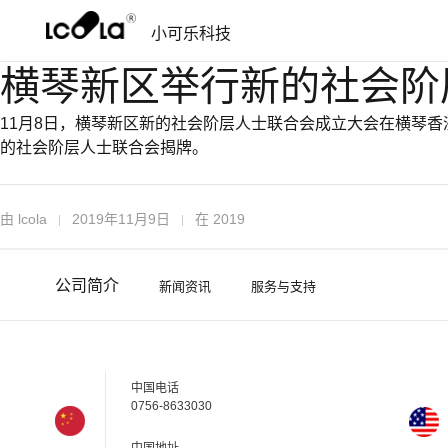
跳
跳
小可乐科技
过
到
导
内
横琴新区举行新的社会阶
航
容
11月8日，横琴新区新的社会阶层人士联合会成立大会在横琴
的社会阶层人士联合会揭牌。
由
lcola
2019年11月9日
在
2019
公司简介
新闻资讯
服务与支持
中国电话
0756-8633030