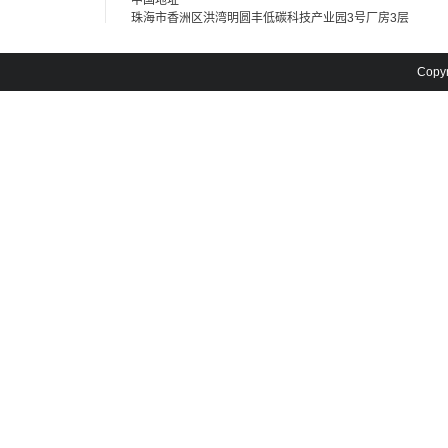
中国地址
珠海市香洲区洪湾明圆丰低碳科技产业园3号厂房3层
Cop