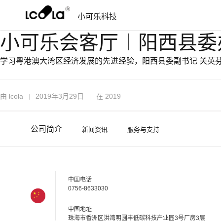
跳
跳
小可乐科技
过
到
导
内
小可乐会客厅︱阳西县委
航
容
学习粤港澳大湾区经济发展的先进经验，阳西县委副书记 关英芬 
由
lcola
2019年3月29日
在
2019
公司简介
新闻资讯
服务与支持
中国电话
0756-8633030
中国地址
珠海市香洲区洪湾明圆丰低碳科技产业园3号厂房3层