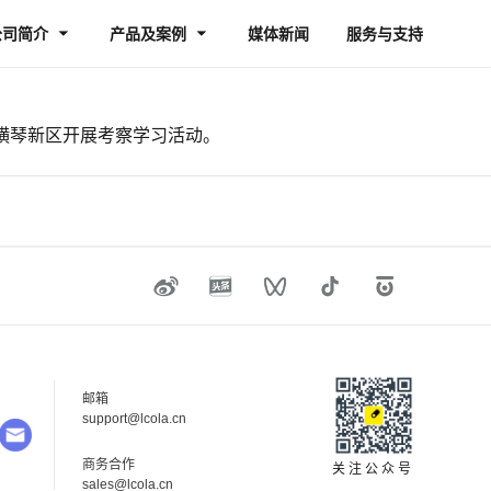
公司简介
产品及案例
媒体新闻
服务与支持
海横琴新区开展考察学习活动。
邮箱
su
pp
ort
@lc
ola.cn
商务合作
关注公众号
sal
es@
lco
la.
cn